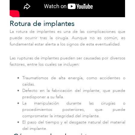
Rotura de implantes
La rotura de implantes es una de las complicaciones que
puede ocurrir tras la cirugía. Aunque no es común, es
fundamental estar alerta a los signos de esta eventualidad.
Las rupturas de implantes pueden ser causadas por diversos
factores, entre los cuales se incluyen:
Traumatismos de alta energía, como accidentes o
caídas.
Defecto en la fabricación del implante, que puede
predisponer a su falla.
La manipulación durante las cirugías o
procedimientos posteriores, que puede
comprometer la integridad del implante.
El paso del tiempo y el desgaste natural del material
del implante.