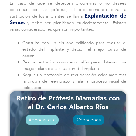
En caso de que se detecten problemas o no desees
continuar con las prótesis, el procedimiento para la
Explantación de
sustitución de los implantes se llama
Senos
y debe ser planificado cuidadosamente. Existen
varias consideraciones que son importantes:
Consulta con un cirujano calificado para evaluar el
estado del implante y decidir el mejor curso de
acción.
Realizar estudios como ecografías para obtener una
imagen clara de la situación del implante.
Seguir un protocolo de recuperación adecuado tras
la cirugía de reemplazo, similar al proceso inicial de
colocación.
Retiro de Prótesis Mamarias con
el Dr. Carlos Alberto Ríos
Agendar cita
Cónocenos