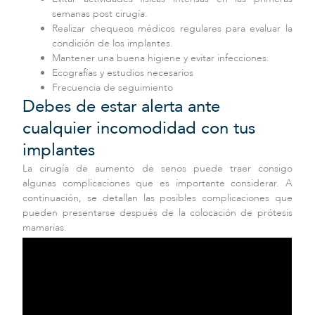
semanas post cirugía.
Realizar chequeos médicos regulares para evaluar la
condición de los implantes.
Mantener una buena higiene y evitar infecciones.
Ecografías y estudios necesarios
Frecuencia de seguimiento
Debes de estar alerta ante
cualquier incomodidad con tus
implantes
La cirugía de aumento de senos puede traer consigo
algunas complicaciones que es importante considerar. A
continuación, se detallan las posibles complicaciones que
pueden presentarse después de la colocación de prótesis
mamarias.