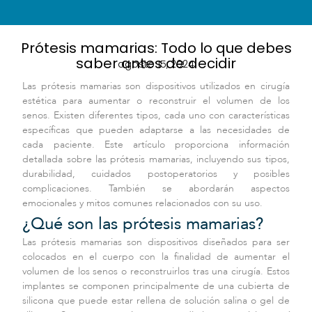
Prótesis mamarias: Todo lo que debes
saber antes de decidir
agosto 15, 2024
Las prótesis mamarias son dispositivos utilizados en cirugía
estética para aumentar o reconstruir el volumen de los
senos. Existen diferentes tipos, cada uno con características
específicas que pueden adaptarse a las necesidades de
cada paciente. Este artículo proporciona información
detallada sobre las prótesis mamarias, incluyendo sus tipos,
durabilidad, cuidados postoperatorios y posibles
complicaciones. También se abordarán aspectos
emocionales y mitos comunes relacionados con su uso.
¿Qué son las prótesis mamarias?
Las prótesis mamarias son dispositivos diseñados para ser
colocados en el cuerpo con la finalidad de aumentar el
volumen de los senos o reconstruirlos tras una cirugía. Estos
implantes se componen principalmente de una cubierta de
silicona que puede estar rellena de solución salina o gel de