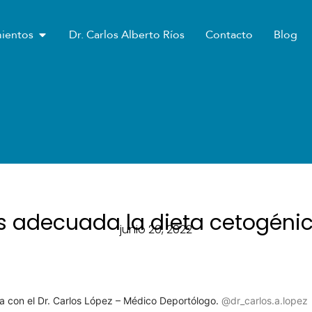
OPEN PROCEDIMIENTOS
ientos
Dr. Carlos Alberto Ríos
Contacto
Blog
s adecuada la dieta cetogéni
junio 20, 2022
ta con el Dr. Carlos López – Médico Deportólogo.
@dr_carlos.a.lopez