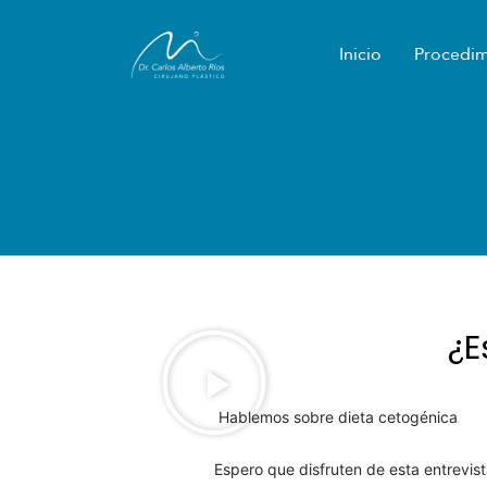
Ir
al
Inicio
Procedim
contenido
¿E
Hablemos sobre dieta cetogénica
Espero que disfruten de esta entrevis