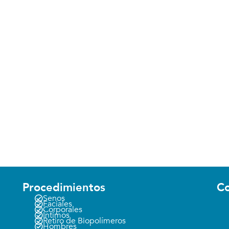
Procedimientos
Co
Senos
Faciales
Corporales
Íntimos
Retiro de Biopolímeros
Hombres