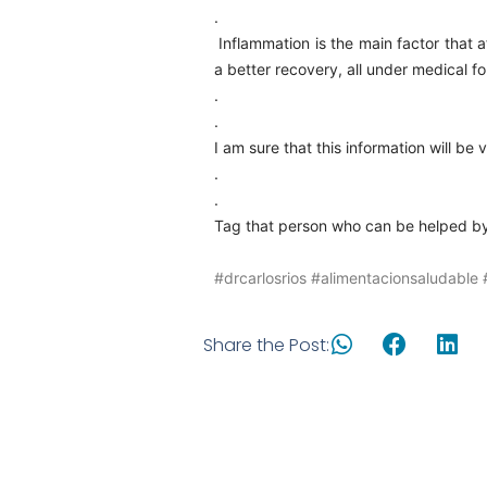
.
Inflammation is the main factor that a
a better recovery, all under medical fo
.
.
I am sure that this information will be 
.
.
Tag that person who can be helped by 
#drcarlosrios
#alimentacionsaludable
Share the Post: