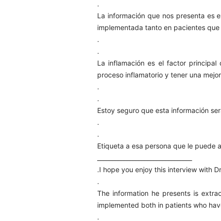
.
La información que nos presenta es e
implementada tanto en pacientes que t
.
.
La inflamación es el factor principa
proceso inflamatorio y tener una mejo
.
.
Estoy seguro que esta información se
.
.
Etiqueta a esa persona que le puede a
________________________________
.I hope you enjoy this interview with 
.
The information he presents is extra
implemented both in patients who have 
.