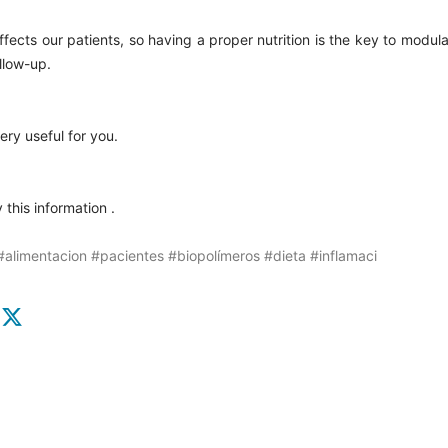
ffects our patients, so having a proper nutrition is the key to mod
llow-up.
very useful for you.
this information .
#alimentacion
#pacientes
#biopolímeros
#dieta
#inflamaci