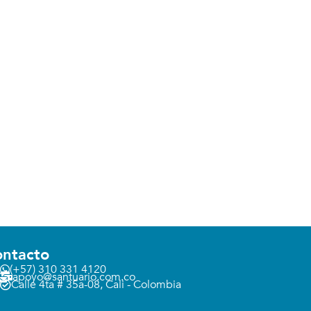
ntacto
(+57) 310 331 4120
apoyo@santuario.com.co
Calle 4ta # 35a-08, Cali - Colombia