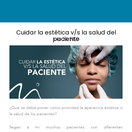
Cuidar la estética v/s la salud del
paciente
julio 29, 2022
¿Qué se debe poner cómo prioridad la apariencia estética o
la salud de los pacientes?
llegan a mi muchos pacientes con diferentes